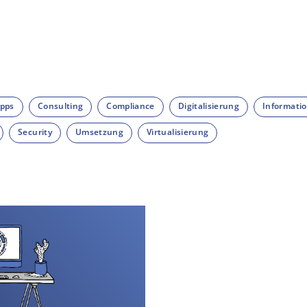
ipps
Consulting
Compliance
Digitalisierung
Informatio
Security
Umsetzung
Virtualisierung