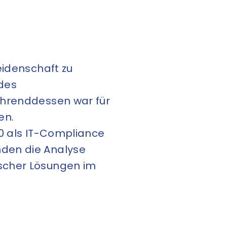
eidenschaft zu
 des
ährenddessen war für
en.
020 als IT-Compliance
nden die Analyse
ischer Lösungen im