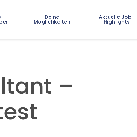
s
Deine
Aktuelle Job-
ber
Möglichkeiten
Highlights
ltant –
test